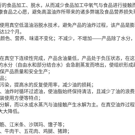
行的食品加工、脱水，从而减少食品加工中氧气与食品进行接触
康食品之心愿，避免高温油炸所带来的诸多弊端及食品营养损失
，使用真空低温油浴脱水技术，避免产品的油炸过程，该产品是
达12个月。
即产品颜色、营养、味道不变化；不减少，不增加——产品除了水
，在真空下连续性完成，产品含油量低，产品处于负压状态，在
的水分（自由水和部分结合水）会急剧蒸发而喷出，使组织形成
确保产品质量和安全生产；
品；
的污染，提高水的反复使用率，减少油的损耗；
热、油炸时循环过滤油，使油脂始终保持清洁，且减少了油的浪费
安装使用方便等特点；
热分解，而以水或水蒸汽与油接触产生水解为主。在真空油炸过
大大降低。
面筋、江米条、沙琪玛、馓子等；
子、牛肉干、五花肉、鸡腿、猪蹄；