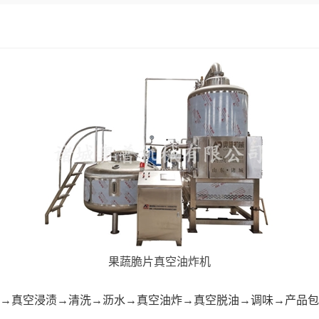
果蔬脆片真空油炸机
冻→真空浸渍→清洗→沥水→真空油炸→真空脱油→调味→产品