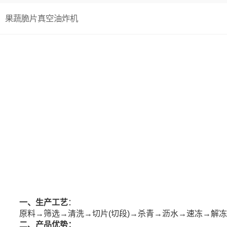
果蔬脆片真空油炸机
一、生产工艺
：
原料→筛选→清洗→切片(切段)→杀青→沥水→速冻→解
二、产品优势：