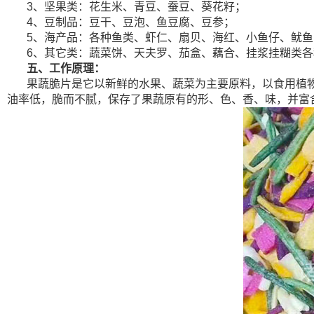
3、坚果类：花生米、青豆、蚕豆、葵花籽；
4、豆制品：豆干、豆泡、鱼豆腐、豆参；
5、海产品：各种鱼类、虾仁、扇贝、海红、小鱼仔、鱿
6、其它类：蔬菜饼、天夫罗、茄盒、藕合、挂浆挂糊类
五、工作原理：
果蔬脆片是它以新鲜的水果、蔬菜为主要原料，以食用植物油为
油率低，脆而不腻，保存了果蔬原有的形、色、香、味，并富