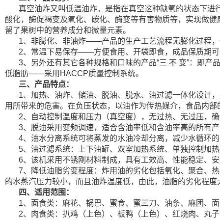
真空油炸又叫低温
油炸，是指在真空这种缺氧的状态下进
酸化，酶促褐变及氧化、碳化、酶变等有害物质等，实现做健
留了果树中的营养成分和微量元素。
1、非膨化、非油炸——产品的生产工艺流程无膨化过程
2、
常温下易保存——方便食用、开袋即食，成品保质期可
3、另外还有其它各种规格和口味的产品“三 不 变”：
低脂肪——采用HACCP质量控制系统。
三、产品特点：
1、加热、油炸、储油、脱油、脱水、油过滤一体化设计
用所带来的危害。在负压状态，以油作为传热媒介，食品内部
2、自动控制温度和压力（真空度），无过热、无过压，
3、脱油采用变频调速，适合含油率低和含油率高的所有产
4、油水分离系统可将蒸发的水油冷却分离，减少水循环
5、油过滤系统：上下油罐、双室加热系统、单独控制加
6、该机采用不锈刚材料制成，具有工效高、性能稳定、
7、降低油脂劣变程度：炸用油的劣化包括氧化、聚合、
的水蒸汽压力较小，而且油炸温度低，由此，油脂的劣化程度
四、适用范围：
1、面食类：麻花、锅巴、蜜食、蜜三刀、油条、麻团、
2、肉食类：扒鸡（上色）、板鸭（上色）、红烧肉、丸