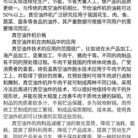
可以实现连续化生产，节能，节省大量人工，使产品的品质
更统一。与传统的真空油炸机相比，节俭油炸机的油耗可达
50％以上。真空油炸机广泛研究应用于我国花生、肉、鱼、
蔬菜、面条等食品的油炸，其产量数据可根据不同用户的需
要情况而定。
真空油炸机价格
真空油炸机在肉制品中的应用
真空油炸技术的应用的范围很广，比如说在水产品加工，
海产品加工，坚果加工、牛肉干、猪肉干等。不同的肉制品
有不同的预处理过程。牛肉干是我国的传统休闲食品，广受
消费者的喜爱。将低温真空油炸脱水技术应用于牛肉干的加
工上，并取得了很好的效果。在预处理时可将牛肉进行卤制
和腌制，真空油炸机炸牛肉干就可制成两种不同口味。采用
冷冻后再进行真空油炸的技术，可以很好地保持牛肉干的外
观形状，并能在很大程度上改善牛肉干质地太硬的缺陷。
肉
制品的肉质柔软多汁、不易贮运保藏，多为就地鲜销。而传
统工艺制成的加工繁琐、制成品保质期短、成本高。使用真
空油炸机却可以快速的实现这些目标。
真空油炸的肉制品减缓了油的氧化变质，降低了油耗、能
耗，提高了原料利用率，降低了产品成本，提高了劳动生产
率。同时产品安全卫生，便于保存和携带，是一种较好的休