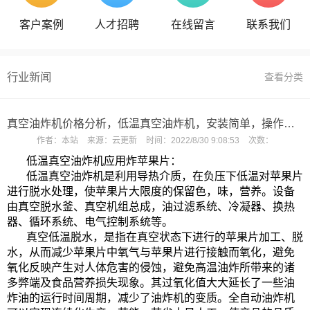
客户案例
人才招聘
在线留言
联系我们
行业新闻
查看分类
真空油炸机价格分析，低温真空油炸机，安装简单，操作方便
作者：
本站
来源：
云更新
时间：
2022/8/30 9:08:53
次数：
低温真空油炸机应用炸
苹果片
：
低温真空油炸机是利用导热介质，在负压下低温对苹果片
进行脱水处理，使苹果片大限度的保留色，味，营养。设备
由
真空脱水釜、真空机组总成，油过滤系统、冷凝器、换热
器、循环系统、电气控制系统等。
真空低温脱水，是指在真空状态下进行的苹果片加工、脱
水，从而减少苹果片中氧气与苹果片进行接触而氧化，避免
氧化反映产生对人体危害的侵蚀，避免高温油炸所带来的诸
多弊端及食品营养损失现象。
其过氧化值大大延长了一些油
炸油的运行时间周期，减少了油炸机的变质。全自动油炸机