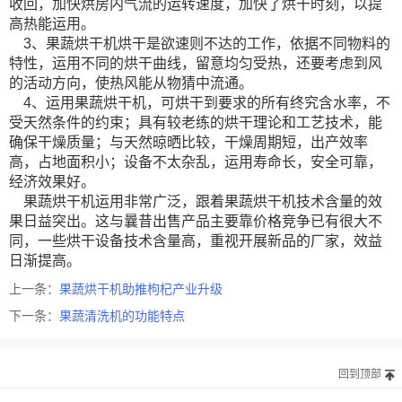
收回，加快烘房内气流的运转速度，加快了烘干时刻，以提
高热能运用。
3、果蔬烘干机烘干是欲速则不达的工作，依据不同物料的
特性，运用不同的烘干曲线，留意均匀受热，还要考虑到风
的活动方向，使热风能从物猜中流通。
4、运用果蔬烘干机，可烘干到要求的所有终究含水率，不
受天然条件的约束；具有较老练的烘干理论和工艺技术，能
确保干燥质量；与天然晾晒比较，干燥周期短，出产效率
高，占地面积小；设备不太杂乱，运用寿命长，安全可靠，
经济效果好。
果蔬烘干机运用非常广泛，跟着果蔬烘干机技术含量的效
果日益突出。这与曩昔出售产品主要靠价格竞争已有很大不
同，一些烘干设备技术含量高，重视开展新品的厂家，效益
日渐提高。
上一条：
果蔬烘干机助推枸杞产业升级
下一条：
果蔬清洗机的功能特点
回到顶部