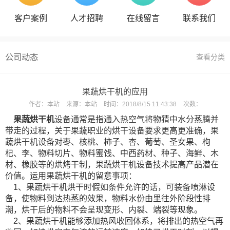
客户案例
人才招聘
在线留言
联系我们
公司动态
查看分类
果蔬烘干机的应用
作者：
本站
来源：
本站
时间：
2018/8/15 11:43:38
次数：
果蔬烘干机
设备通常是指通入热空气将物猜中水分蒸腾并
带走的过程，关于果蔬职业的烘干设备要求更高更准确，果
蔬烘干机设备对枣、核桃、柿子、杏、葡萄、圣女果、枸
杞、李、物料切片、物料蜜饯、中西药材、种子、海鲜、木
材、橡胶等的烘烤干制，果蔬烘干机设备技术提高产品潜在
价值。运用果蔬烘干机的留意事项：
1、果蔬烘干机烘干时假如条件允许的话，可装备喷淋设
备，使物料到达热蒸的效果，物料水份由里往外阶段性排
潮，烘干后的物料不会呈现变形、内裂、端裂等现象。
2、果蔬烘干机能够添加热风收回体系，将排出的热空气再